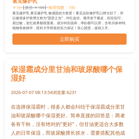
素见修护乳
￥59
【原价:￥189】
推荐指数：100
素见修护乳 素见修护乳 敏感肌的大救星！素见这款修护乳口碑太好了，所
以被很多护肤博主称为“国货之光”，对红血丝、瘙痒发干爆皮，痘痘痘印，
易过敏，发红效果都很显著。成分特别温和，孕妇都可以用，含有20多种纯
植物有效精华，医科大学研发的实力保证！良心国货，值得入手。
立即购买
保湿霜成分里甘油和玻尿酸哪个保
湿好
2026-07-07 08:13:54
浏览量:6231
在选择保湿霜时，很多人都会纠结于保湿霜成分里甘
油和玻尿酸哪个保湿更好。简单直接的回答是：两者
各有千秋，没有绝对的“更好”，但甘油更适合大多数
人的日常保湿，而玻尿酸擅长抓水，需要搭配其他成