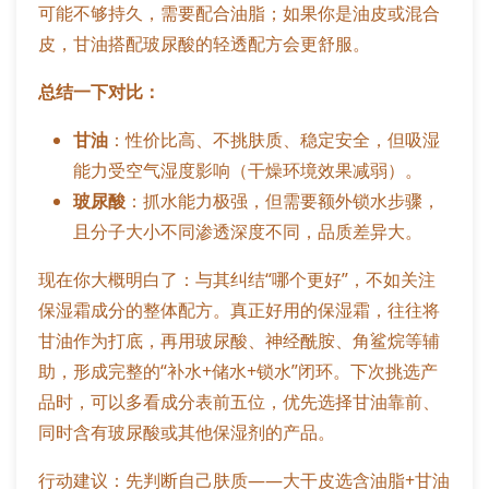
可能不够持久，需要配合油脂；如果你是油皮或混合
皮，甘油搭配玻尿酸的轻透配方会更舒服。
总结一下对比：
甘油
：性价比高、不挑肤质、稳定安全，但吸湿
能力受空气湿度影响（干燥环境效果减弱）。
玻尿酸
：抓水能力极强，但需要额外锁水步骤，
且分子大小不同渗透深度不同，品质差异大。
现在你大概明白了：与其纠结“哪个更好”，不如关注
保湿霜成分的整体配方。真正好用的保湿霜，往往将
甘油作为打底，再用玻尿酸、神经酰胺、角鲨烷等辅
助，形成完整的“补水+储水+锁水”闭环。下次挑选产
品时，可以多看成分表前五位，优先选择甘油靠前、
同时含有玻尿酸或其他保湿剂的产品。
行动建议：先判断自己肤质——大干皮选含油脂+甘油