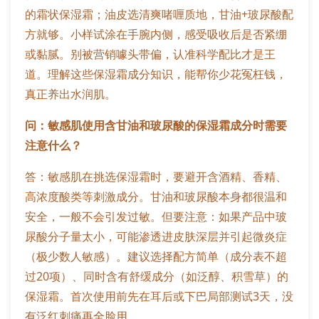
的霜状保湿霜；油皮选清爽啫喱质地，甘油+玻尿酸配
方就够。小样试涂在手腕内侧，感受吸收后是否紧绷
或黏腻。别被营销噱头带偏，认准科学配比才是王
道。理解这些保湿霜成分知识，能帮你少花冤枉钱，
真正养出水润肌。
问：敏感肌使用含甘油和玻尿酸的保湿霜成分时需要
注意什么？
答：敏感肌在挑选保湿霜时，要避开含酒精、香精、
高浓度酸类等刺激成分。甘油和玻尿酸本身都很温和
安全，一般不会引发过敏。但要注意：如果产品中玻
尿酸分子量太小，可能渗透进皮肤深层并引起微炎症
（极少数人敏感）。建议选择配方简单（成分表不超
过20项）、同时含有舒缓成分（如泛醇、积雪草）的
保湿霜。首次使用前先在耳后或下巴局部测试3天，没
有泛红刺痛再全脸用。