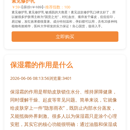
素见修护乳
￥59
【原价:￥189】
推荐指数：100
素见修护乳 素见修护乳 敏感肌的大救星！素见这款修护乳口碑太好了，所
以被很多护肤博主称为“国货之光”，对红血丝、瘙痒发干爆皮，痘痘痘印，
易过敏，发红效果都很显著。成分特别温和，孕妇都可以用，含有20多种纯
植物有效精华，医科大学研发的实力保证！良心国货，值得入手。
立即购买
保湿霜的作用是什么
2026-06-06 08:13:56
浏览量:3401
保湿霜的作用是帮助皮肤锁住水分、维持屏障健康，
同时缓解干燥、起皮等常见问题。简单来说，它就像
给皮肤穿上一件“隐形雨衣”，既防止内部水分蒸发，
又能抵御外界刺激。很多人以为保湿霜只是涂个心理
安慰，其实它的核心功能很明确：通过油脂和保湿成