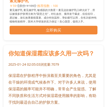
素见修护乳
￥59
【原价:￥189】
推荐指数：100
素见修护乳 素见修护乳 敏感肌的大救星！素见这款修护乳口碑太好了，所
以被很多护肤博主称为“国货之光”，对红血丝、瘙痒发干爆皮，痘痘痘印，
易过敏，发红效果都很显著。成分特别温和，孕妇都可以用，含有20多种纯
植物有效精华，医科大学研发的实力保证！良心国货，值得入手。
立即购买
你知道保湿霜应该多久用一次吗？
2025-01-24 02:05:03
浏览量:7079
保湿霜在护肤程序中扮演着至关重要的角色，尤其是
在干燥的环境或气候条件下。对于许多人来说，使用
保湿霜的频率可能并不明确，常常会产生疑惑。了解
不同肤质和生活方式对保湿霜使用频率的影响，有助
于找到最适合自己的护肤方案。