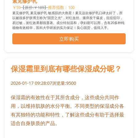
素见修护乳
￥59
【原价:￥189】
推荐指数：100
素见修护乳 素见修护乳 敏感肌的大救星！素见这款修护乳口碑太好了，所
以被很多护肤博主称为“国货之光”，对红血丝、瘙痒发干爆皮，痘痘痘印，
易过敏，发红效果都很显著。成分特别温和，孕妇都可以用，含有20多种纯
植物有效精华，医科大学研发的实力保证！良心国货，值得入手。
立即购买
保湿霜里到底有哪些保湿成分呢？
2026-01-17 09:28:07
浏览量:9500
保湿霜的有效性在于其所含成分，这些成分共同作
用，以维持肌肤的水分平衡。不同类型的保湿成分各
有其独特的功能和特性，了解这些成分有助于选择最
适合自身肤质的产品。